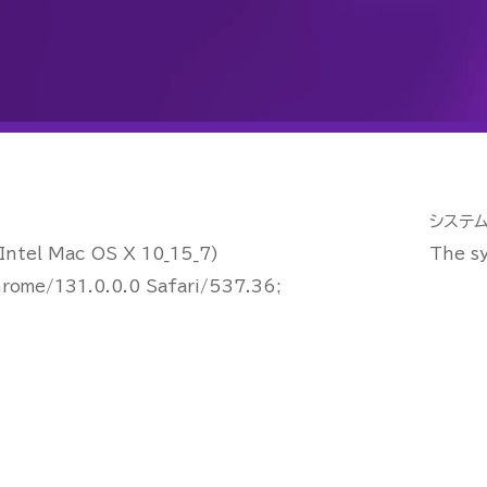
システ
tel Mac OS X 10_15_7)
The sy
rome/131.0.0.0 Safari/537.36;