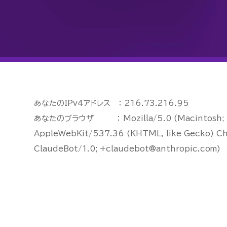
あなたのIPv4アドレス ： 216.73.216.95
あなたのブラウザ ： Mozilla/5.0 (Macintosh; In
AppleWebKit/537.36 (KHTML, like Gecko) Ch
ClaudeBot/1.0; +claudebot@anthropic.com)