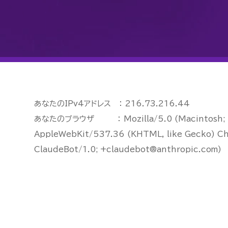
あなたのIPv4アドレス ： 216.73.216.44
あなたのブラウザ ： Mozilla/5.0 (Macintosh; In
AppleWebKit/537.36 (KHTML, like Gecko) Ch
ClaudeBot/1.0; +claudebot@anthropic.com)