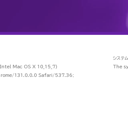
システ
tel Mac OS X 10_15_7)
The sy
rome/131.0.0.0 Safari/537.36;