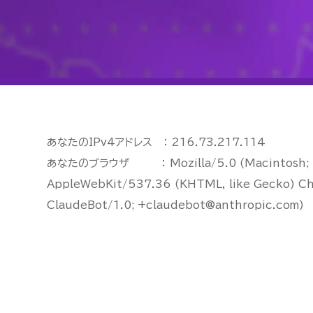
あなたのIPv4アドレス ： 216.73.217.114
あなたのブラウザ ： Mozilla/5.0 (Macintosh; In
AppleWebKit/537.36 (KHTML, like Gecko) Ch
ClaudeBot/1.0; +claudebot@anthropic.com)