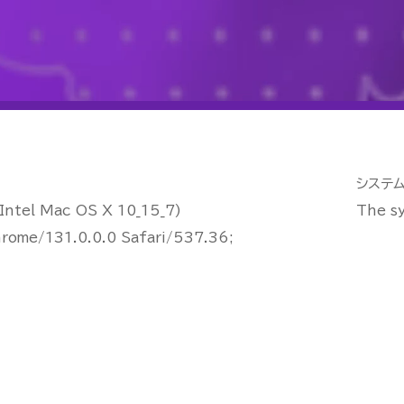
システ
tel Mac OS X 10_15_7)
The sy
rome/131.0.0.0 Safari/537.36;